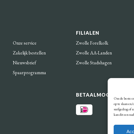
FILIALEN
Onze service
Zwolle Forelkolk
Zakelijk bestellen
Zwolle AA-Landen
Nieuwsbrief
Zwolle Stadshagen
Spaarprogramma
BETAALMOGELIJKHE
Om de beste er
op te slaan en
surfgedrag of 
kan dit een na
Acc