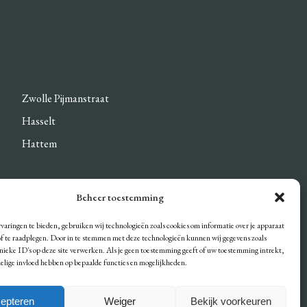
Zwolle Pijmanstraat
Hasselt
Hattem
Beheer toestemming
DEN
varingen te bieden, gebruiken wij technologieën zoals cookies om informatie over je apparaat
/of te raadplegen. Door in te stemmen met deze technologieën kunnen wij gegevens zoals
unieke ID's op deze site verwerken. Als je geen toestemming geeft of uw toestemming intrekt,
delige invloed hebben op bepaalde functies en mogelijkheden.
epteren
Weiger
Bekijk voorkeuren