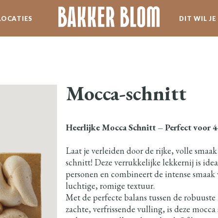
LOCATIES
DIT WIL J
SERVICE
WERKEN BIJ BLOM
Mocca-schnitt
SPECIALITEITEN
Heerlijke Mocca Schnitt – Perfect voor 
NIEUWSBRIEF
Laat je verleiden door de rijke, volle sma
schnitt! Deze verrukkelijke lekkernij is idea
personen en combineert de intense smaak 
luchtige, romige textuur.
Met de perfecte balans tussen de robuuste
zachte, verfrissende vulling, is deze mocca