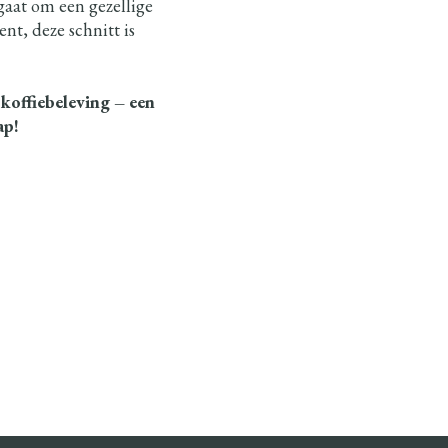
gaat om een gezellige
nt, deze schnitt is
 koffiebeleving – een
ap!