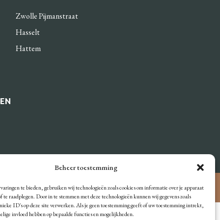
Zwolle Pijmanstraat
Hasselt
Hattem
DEN
Beheer toestemming
© Bakker Blom
varingen te bieden, gebruiken wij technologieën zoals cookies om informatie over je apparaat
/of te raadplegen. Door in te stemmen met deze technologieën kunnen wij gegevens zoals
unieke ID's op deze site verwerken. Als je geen toestemming geeft of uw toestemming intrekt,
delige invloed hebben op bepaalde functies en mogelijkheden.