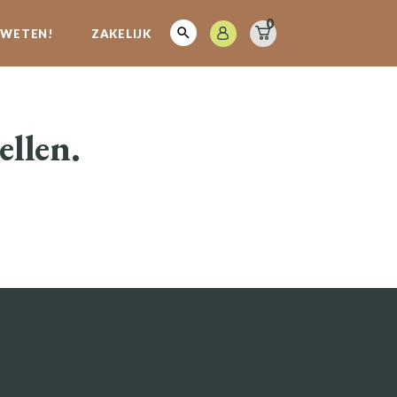
0
E WETEN!
ZAKELIJK
ellen.