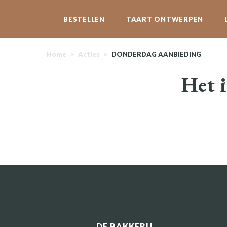
BESTELLEN
TAART ONTWERPEN
Home
>
Acties
>
DONDERDAG AANBIEDING
Het i
DE BAKKERIJ