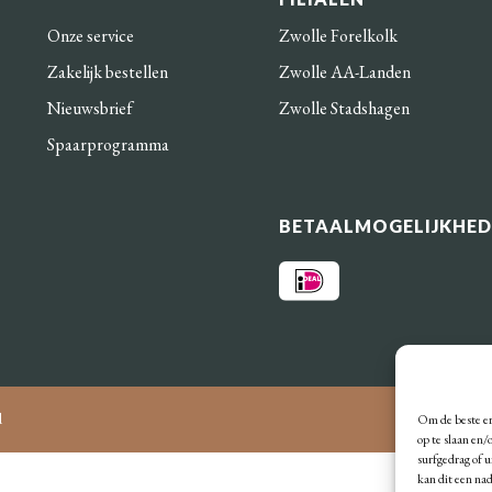
Onze service
Zwolle Forelkolk
Zakelijk bestellen
Zwolle AA-Landen
Nieuwsbrief
Zwolle Stadshagen
Spaarprogramma
BETAALMOGELIJKHE
d
Om de beste er
op te slaan en
surfgedrag of 
kan dit een na