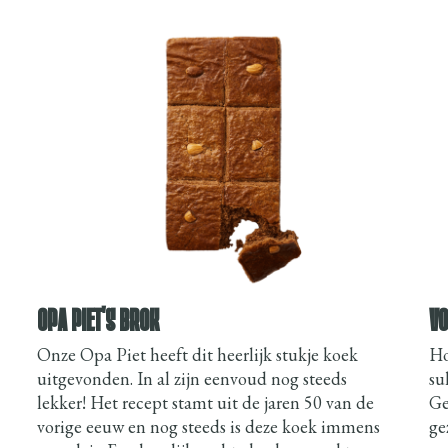
OPA PIET'S BROK
VO
Onze Opa Piet heeft dit heerlijk stukje koek
Ho
uitgevonden. In al zijn eenvoud nog steeds
su
lekker! Het recept stamt uit de jaren 50 van de
Ge
vorige eeuw en nog steeds is deze koek immens
ge