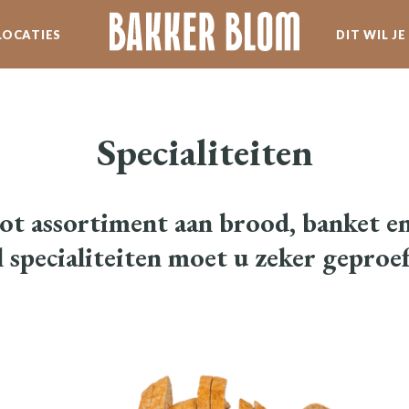
LOCATIES
DIT WIL J
SERVICE
WERKEN BIJ BLOM
Specialiteiten
SPECIALITEITEN
t assortiment aan brood, banket en t
NIEUWSBRIEF
l specialiteiten moet u zeker geproe