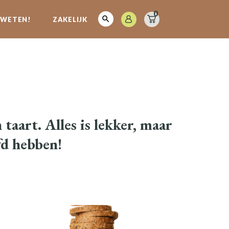
0
E WETEN!
ZAKELIJK
aart. Alles is lekker, maar
fd hebben!