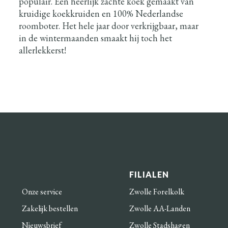
populair. Een heerlijk zachte koek gemaakt van
kruidige koekkruiden en 100% Nederlandse
roomboter. Het hele jaar door verkrijgbaar, maar
in de wintermaanden smaakt hij toch het
allerlekkerst!
FILIALEN
Onze service
Zwolle Forelkolk
Zakelijk bestellen
Zwolle AA-Landen
Nieuwsbrief
Zwolle Stadshagen