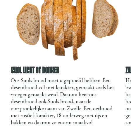
SUOL LICHT OF DONKER
ZW
Ons Suols brood moet u geproefd hebben. Een
He
desembrood vol met karakter, gemaakt zoals het
'z
vroeger gemaakt werd. Daarom heet ons
ba
desembrood ook Suols brood, naar de
br
oorspronkelijke naam van Zwolle. Een oerbrood
ou
met rustiek karakter, 18 onderweg met rijs en
ge
bakken en daarom zo enorm smaakvol.
zo