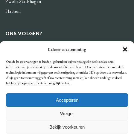
Zwolle Stadshagen
Hattem
ONS VOLGEN?
Beheer toestemming
Om de beste ervaringen te bieden, gebruiken wij technologieën zoals cookies om
informatie over je apparaat op te slaan en/of te raadplegen. Door in te stemmen met deze
BETAALMOGELIJKHEDEN
technologieën kunnen wij gegevens zoals surfgedrag of unieke ID's op deze site verwerken.
Als je geen toestemming geeft of uw toestemming intrekt, kan dit een nadelige invloed
hebben op bepaalde functies en mogelijkheden.
Accepteren
Weiger
Algemene voorwaarden
Privacy
Bekijk voorkeuren
Cookiebeleid