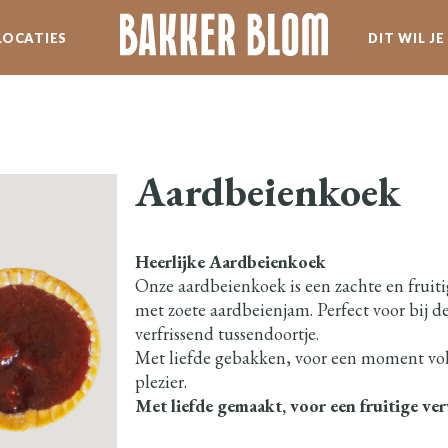
LOCATIES
DIT WIL J
SERVICE
WERKEN BIJ BLOM
Aardbeienkoek
SPECIALITEITEN
Heerlijke Aardbeienkoek
NIEUWSBRIEF
Onze aardbeienkoek is een zachte en fruiti
met zoete aardbeienjam. Perfect voor bij de 
verfrissend tussendoortje.
Met liefde gebakken, voor een moment vo
plezier.
Met liefde gemaakt, voor een fruitige ve