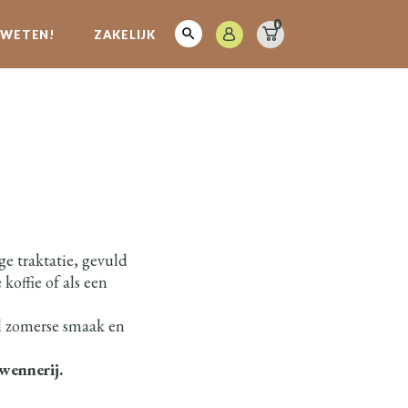
0
E WETEN!
ZAKELIJK
ge traktatie, gevuld
koffie of als een
l zomerse smaak en
rwennerij.