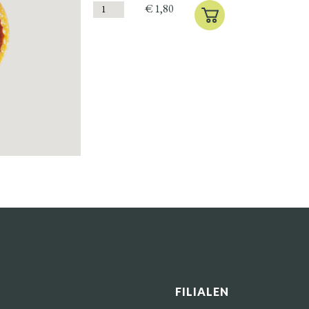
€
1,80
FILIALEN