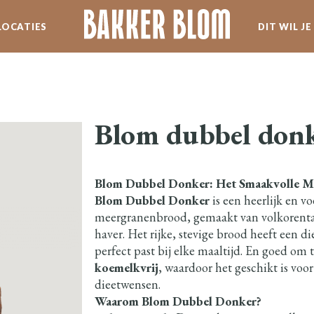
LOCATIES
DIT WIL J
SERVICE
WERKEN BIJ BLOM
Blom dubbel don
SPECIALITEITEN
Blom Dubbel Donker: Het Smaakvolle 
NIEUWSBRIEF
Blom Dubbel Donker
is een heerlijk en 
meergranenbrood, gemaakt van volkorentar
haver. Het rijke, stevige brood heeft een d
perfect past bij elke maaltijd. En goed om t
koemelkvrij
, waardoor het geschikt is voor
dieetwensen.
Waarom Blom Dubbel Donker?