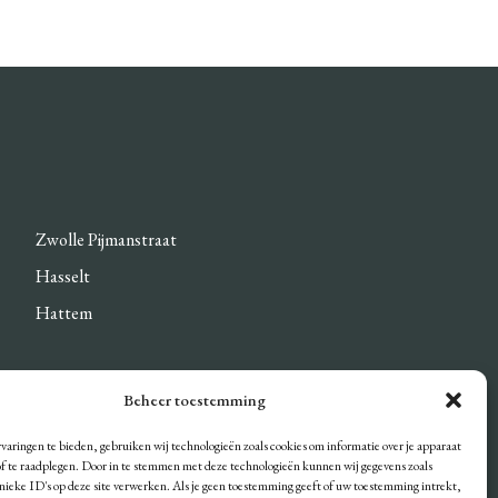
Zwolle Pijmanstraat
Hasselt
Hattem
Beheer toestemming
DEN
varingen te bieden, gebruiken wij technologieën zoals cookies om informatie over je apparaat
/of te raadplegen. Door in te stemmen met deze technologieën kunnen wij gegevens zoals
unieke ID's op deze site verwerken. Als je geen toestemming geeft of uw toestemming intrekt,