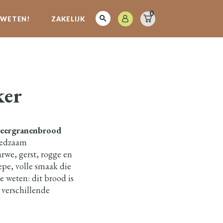
0
E WETEN!
ZAKELIJK
ker
Meergranenbrood
voedzaam
we, gerst, rogge en
iepe, volle smaak die
e weten: dit brood is
 verschillende