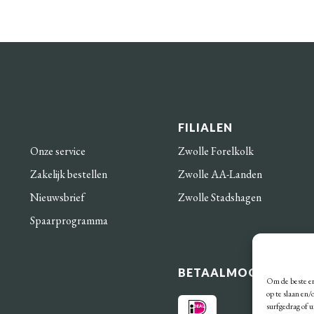
FILIALEN
Onze service
Zwolle Forelkolk
Zakelijk bestellen
Zwolle AA-Landen
Nieuwsbrief
Zwolle Stadshagen
Spaarprogramma
BETAALMOGELIJKHE
Om de beste er
op te slaan en
surfgedrag of 