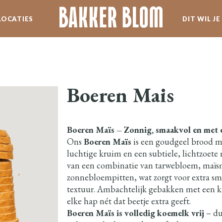
LOCATIES
DIT WIL J
SERVICE
WERKEN BIJ BLOM
Boeren Mais
SPECIALITEITEN
Boeren Maïs – Zonnig, smaakvol en met 
NIEUWSBRIEF
Ons
Boeren Maïs
is een goudgeel brood m
luchtige kruim en een subtiele, lichtzoet
van een combinatie van tarwebloem, maïs
zonnebloempitten, wat zorgt voor extra s
textuur. Ambachtelijk gebakken met een k
elke hap nét dat beetje extra geeft.
Boeren Maïs is volledig koemelk vrij
– du