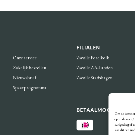
FILIALEN
Onze service
Zwolle Forelkolk
Zakelijk bestellen
Zwolle AA-Landen
Nieuwsbrief
Zwolle Stadshagen
Spaarprogramma
BETAALMOGELIJKHE
Om de beste er
op te slaan en
surfgedrag of 
kan dit een na