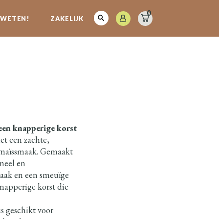
0
E WETEN!
ZAKELIJK
een knapperige korst
et een zachte,
e maïssmaak. Gemaakt
meel en
maak en een smeuïge
napperige korst die
s geschikt voor