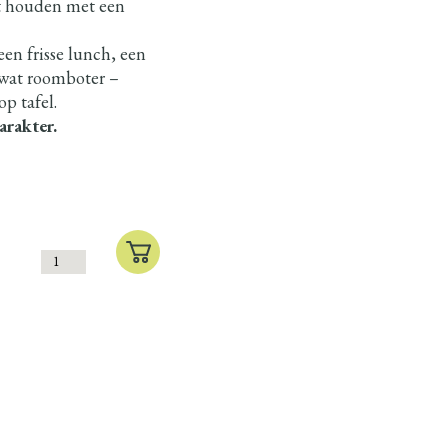
et houden met een
 een frisse lunch, een
wat roomboter –
op tafel.
arakter.