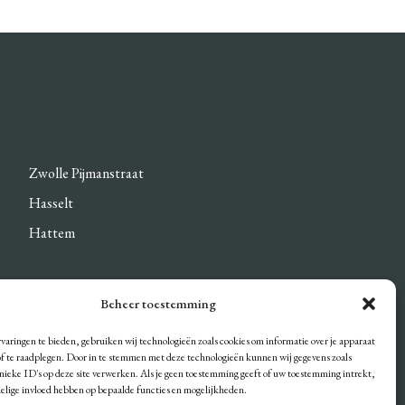
Zwolle Pijmanstraat
Hasselt
Hattem
Beheer toestemming
DEN
varingen te bieden, gebruiken wij technologieën zoals cookies om informatie over je apparaat
/of te raadplegen. Door in te stemmen met deze technologieën kunnen wij gegevens zoals
unieke ID's op deze site verwerken. Als je geen toestemming geeft of uw toestemming intrekt,
delige invloed hebben op bepaalde functies en mogelijkheden.