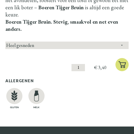
het avondeten, roostert voor een tosti of gewoon eet met
een lik boter –
Boeren Tijger Bruin
is altijd een goede
keuze.
Boeren Tijger Bruin. Stevig, smaakvol en net even
anders.
€
3,40
ALLERGENEN