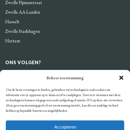
Zwolle Pijmanstraat
Zwolle AA-Landen
Hasselt
Zwolle Stadshagen
Hattem
ONS VOLGEN?
Beheer toestemming
Om de beste ervaringen te bieden, gebruiken wij technologieën zoals cookies om
informatie over je apparaat op te slaan en/of te raadplegen. Door in te stemmen met deze
BETAALMOGELIJKHEDEN
technologieën kunnen wij gegevens zoals surfgedrag of unieke ID's op deze site verwerken.
Als je geen toestemming geeft of uw toestemming intrekt, kan dit een nadelige invloed
hebben op bepaalde functies en mogelijkheden.
Accepteren