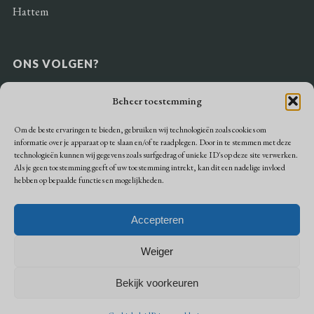
Hattem
ONS VOLGEN?
Beheer toestemming
Om de beste ervaringen te bieden, gebruiken wij technologieën zoals cookies om
informatie over je apparaat op te slaan en/of te raadplegen. Door in te stemmen met deze
BETAALMOGELIJKHEDEN
technologieën kunnen wij gegevens zoals surfgedrag of unieke ID's op deze site verwerken.
Als je geen toestemming geeft of uw toestemming intrekt, kan dit een nadelige invloed
hebben op bepaalde functies en mogelijkheden.
Accepteren
Weiger
Algemene voorwaarden
Privacy
Bekijk voorkeuren
Cookiebeleid
© Bakker Blom