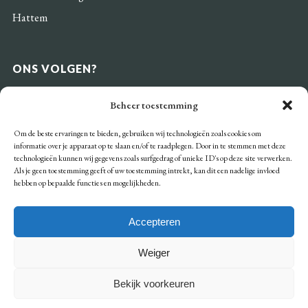
Hattem
ONS VOLGEN?
Beheer toestemming
Om de beste ervaringen te bieden, gebruiken wij technologieën zoals cookies om
informatie over je apparaat op te slaan en/of te raadplegen. Door in te stemmen met deze
BETAALMOGELIJKHEDEN
technologieën kunnen wij gegevens zoals surfgedrag of unieke ID's op deze site verwerken.
Als je geen toestemming geeft of uw toestemming intrekt, kan dit een nadelige invloed
hebben op bepaalde functies en mogelijkheden.
Accepteren
Weiger
Algemene voorwaarden
Privacy
Bekijk voorkeuren
Cookiebeleid