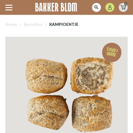
0
Home
>
Bestellen
>
KAMPIOENTJE
3 plus 1
gratis