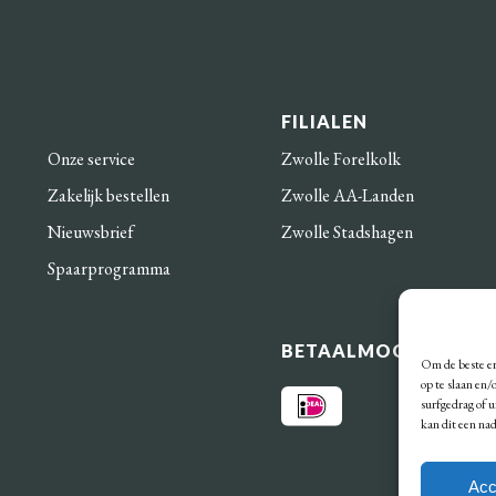
FILIALEN
Onze service
Zwolle Forelkolk
Zakelijk bestellen
Zwolle AA-Landen
Nieuwsbrief
Zwolle Stadshagen
Spaarprogramma
BETAALMOGELIJKHE
Om de beste er
op te slaan en
surfgedrag of 
kan dit een na
Acc