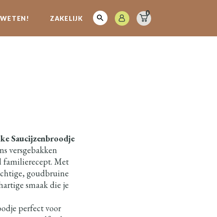
0
E WETEN!
ZAKELIJK
jke Saucijzenbroodje
ons versgebakken
 familierecept. Met
uchtige, goudbruine
hartige smaak die je
odje perfect voor