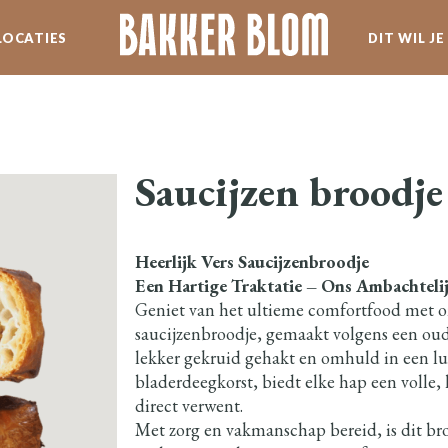
LOCATIES
DIT WIL J
SERVICE
WERKEN BIJ BLOM
Saucijzen broodje
SPECIALITEITEN
Heerlijk Vers Saucijzenbroodje
NIEUWSBRIEF
Een Hartige Traktatie – Ons Ambachteli
Geniet van het ultieme comfortfood met 
saucijzenbroodje, gemaakt volgens een oud
lekker gekruid gehakt en omhuld in een l
bladerdeegkorst, biedt elke hap een volle, 
direct verwent.
Met zorg en vakmanschap bereid, is dit bro