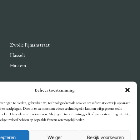
Zwolle Pijmanstraat
Hasselt
Hattem
Beheer toestemming
DEN
varingen te bieden, gebruiken wij technologieën zoals cookies om informatie over je apparaat
/of te raadplegen. Door in te stemmen met deze technologieën kunnen wij gegevens zoals
unieke ID's op deze site verwerken. Als je geen toestemming geeft of uw toestemming intrekt,
delige invloed hebben op bepaalde functies en mogelijkheden.
epteren
Weiger
Bekijk voorkeuren