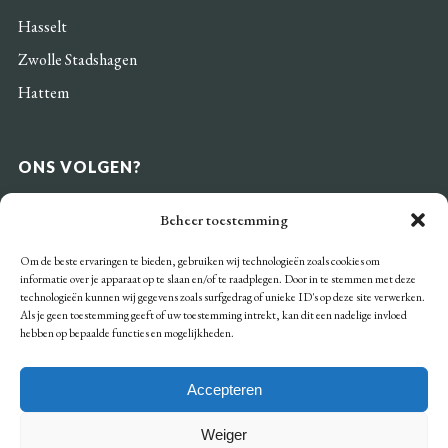
Hasselt
Zwolle Stadshagen
Hattem
ONS VOLGEN?
Beheer toestemming
Om de beste ervaringen te bieden, gebruiken wij technologieën zoals cookies om
informatie over je apparaat op te slaan en/of te raadplegen. Door in te stemmen met deze
BETAALMOGELIJKHEDEN
technologieën kunnen wij gegevens zoals surfgedrag of unieke ID's op deze site verwerken.
Als je geen toestemming geeft of uw toestemming intrekt, kan dit een nadelige invloed
hebben op bepaalde functies en mogelijkheden.
Accepteren
Weiger
Algemene voorwaarden