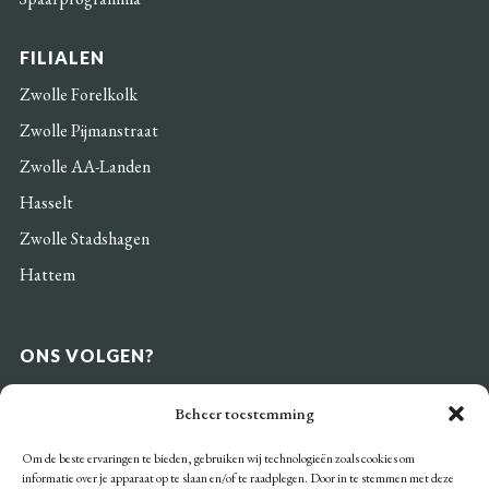
FILIALEN
Zwolle Forelkolk
Zwolle Pijmanstraat
Zwolle AA-Landen
Hasselt
Zwolle Stadshagen
Hattem
ONS VOLGEN?
Beheer toestemming
Om de beste ervaringen te bieden, gebruiken wij technologieën zoals cookies om
informatie over je apparaat op te slaan en/of te raadplegen. Door in te stemmen met deze
BETAALMOGELIJKHEDEN