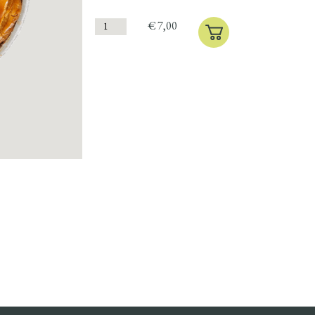
€
7,00