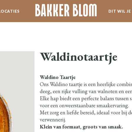
LOCATIES
DIT WIL J
SERVICE
WERKEN BIJ BLOM
Waldinotaartje
SPECIALITEITEN
Waldino Taartje
NIEUWSBRIEF
Ons Waldino taartje is een heerlijke combi
deeg, een rijke vulling van walnoten en ee
Elke hap biedt een perfecte balans tussen 
voor een onweerstaanbare smaakervaring.
Met zorg en liefde bereid, ideaal voor bij de
verwennerij.
Klein van formaat, groots van smaak.