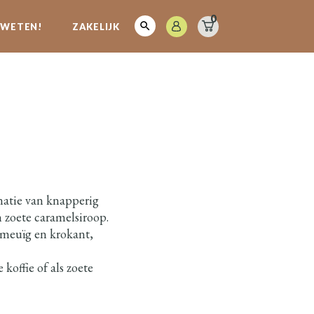
0
E WETEN!
ZAKELIJK
natie van knapperig
n zoete caramelsiroop.
smeuïg en krokant,
 koffie of als zoete