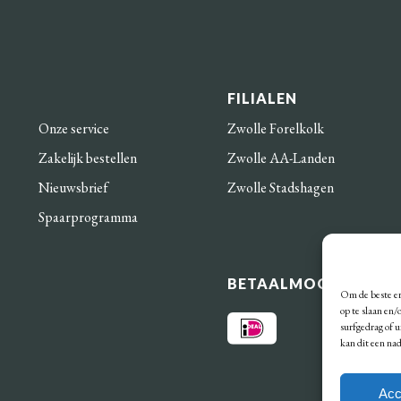
FILIALEN
Onze service
Zwolle Forelkolk
Zakelijk bestellen
Zwolle AA-Landen
Nieuwsbrief
Zwolle Stadshagen
Spaarprogramma
BETAALMOGELIJKHE
Om de beste er
op te slaan en
surfgedrag of 
kan dit een na
Acc