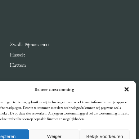
Zwolle Pijmanstraat
Hasselt
Hattem
Beheer toestemming
DEN
varingen te bieden, gebruiken wij technologieën zoals cookies om informatie over je apparaat
/of te raadplegen. Door in te stemmen met deze technologieën kunnen wij gegevens zoals
unieke ID's op deze site verwerken. Als je geen toestemming geeft of uw toestemming intrekt,
delige invloed hebben op bepaalde functies en mogelijkheden.
epteren
Weiger
Bekijk voorkeuren