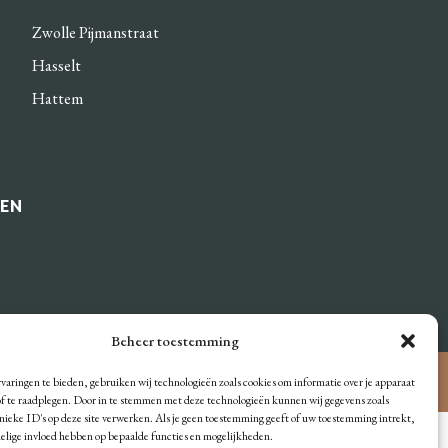
Zwolle Pijmanstraat
Hasselt
Hattem
DEN
Beheer toestemming
© Bakker Blom
varingen te bieden, gebruiken wij technologieën zoals cookies om informatie over je apparaat
/of te raadplegen. Door in te stemmen met deze technologieën kunnen wij gegevens zoals
unieke ID's op deze site verwerken. Als je geen toestemming geeft of uw toestemming intrekt,
delige invloed hebben op bepaalde functies en mogelijkheden.