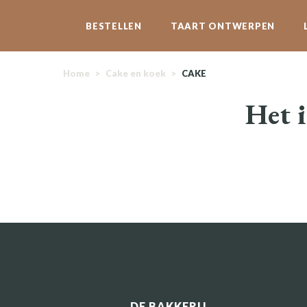
BESTELLEN
TAART ONTWERPEN
Home
>
Cake en koek
>
CAKE
Het i
DE BAKKERIJ