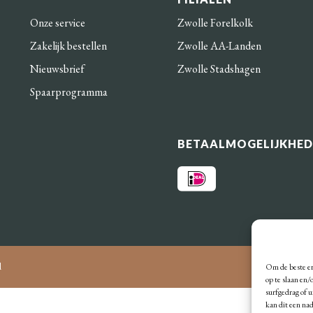
Onze service
Zwolle Forelkolk
Zakelijk bestellen
Zwolle AA-Landen
Nieuwsbrief
Zwolle Stadshagen
Spaarprogramma
BETAALMOGELIJKHE
d
Om de beste er
op te slaan en
surfgedrag of 
kan dit een na