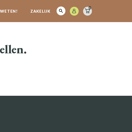
0
E WETEN!
ZAKELIJK
ellen.