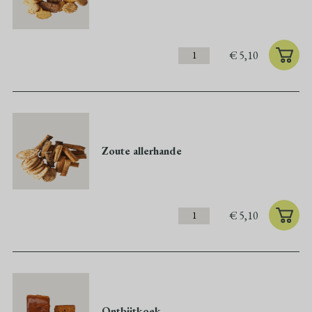
€
5,10
Zoute allerhande
€
5,10
Ontbijtkoek