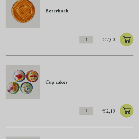
Boterkoek
€
7,00
Cup cakes
€
2,10