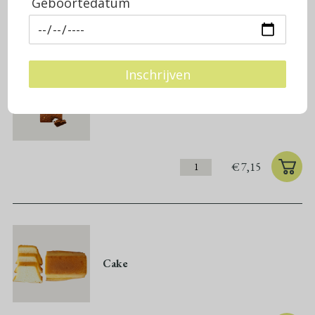
Geboortedatum
CAKE
KOEKEN
Inschrijven
Opa Piet’s brok
€
7,15
Cake