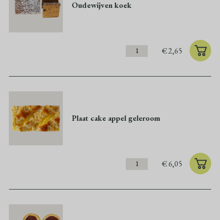
Oudewijven koek
€
2,65
Plaat cake appel geleroom
€
6,05