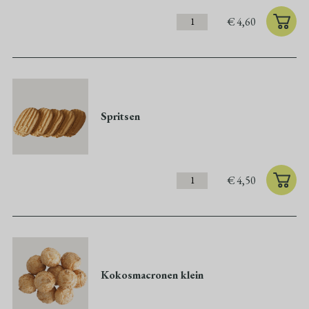
€
4,60
Spritsen
€
4,50
Kokosmacronen klein