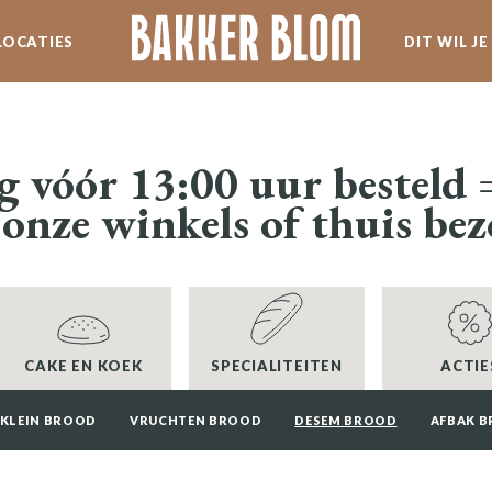
LOCATIES
DIT WIL J
SERVICE
WERKEN BIJ BLOM
g vóór 13:00 uur besteld
 onze winkels of thuis be
SPECIALITEITEN
NIEUWSBRIEF
CAKE EN KOEK
SPECIALITEITEN
ACTIE
 KLEIN BROOD
VRUCHTEN BROOD
DESEM BROOD
AFBAK 