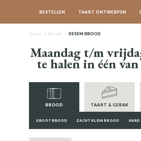
BESTELLEN
TAART ONTWERPEN
Home
>
Brood
>
DESEM BROOD
Maandag t/m vrijda
te halen in één van
BROOD
TAART & GEBAK
GROOT BROOD
ZACHT KLEIN BROOD
HARD