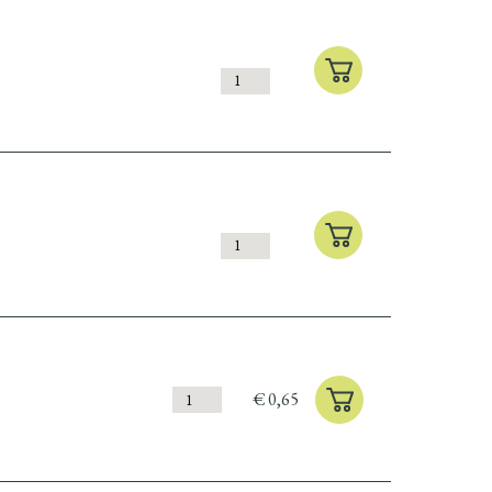
€
0,65