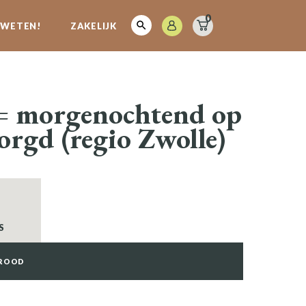
0
E WETEN!
ZAKELIJK
 = morgenochtend op
zorgd (regio Zwolle)
S
BROOD