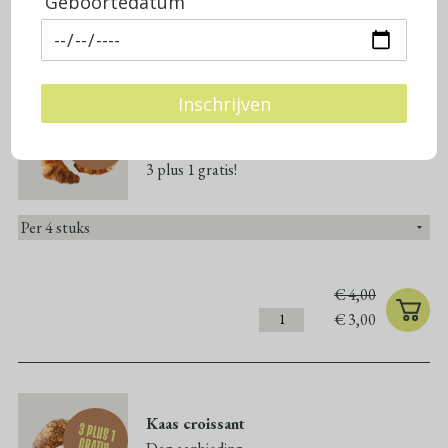
Geboortedatum
GROOT BROOD
ZACHT KLEIN BROOD
HARD KLEIN BRO
Inschrijven
Croissant
3 plus 1
gratis
Dag aanbieding
3 plus 1 gratis!
€
4,00
€
3,00
Kaas croissant
3 plus 1
gratis