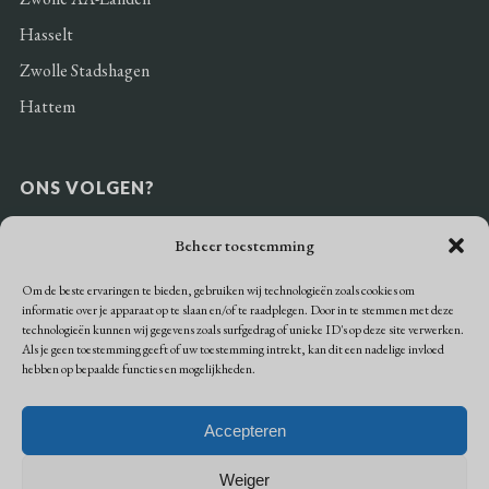
Hasselt
Zwolle Stadshagen
Hattem
ONS VOLGEN?
Beheer toestemming
Om de beste ervaringen te bieden, gebruiken wij technologieën zoals cookies om
informatie over je apparaat op te slaan en/of te raadplegen. Door in te stemmen met deze
BETAALMOGELIJKHEDEN
technologieën kunnen wij gegevens zoals surfgedrag of unieke ID's op deze site verwerken.
Als je geen toestemming geeft of uw toestemming intrekt, kan dit een nadelige invloed
hebben op bepaalde functies en mogelijkheden.
Accepteren
Weiger
Algemene voorwaarden