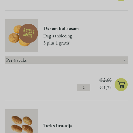
Desem bol sesam
3 plus 1
gratis
Dag aanbieding
3 plus 1 gratis!
€
2,60
€
1,95
Turks broodje