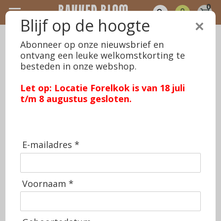
0
Blijf op de hoogte
×
Home
>
Brood
>
HARD KLEIN BROOD
Abonneer op onze nieuwsbrief en
ontvang een leuke welkomstkorting te
besteden in onze webshop.
Maandag t/m vrijdag vóór 13:00
uur besteld = morgenochtend op
Let op: Locatie Forelkok is van 18 juli
t/m 8 augustus gesloten.
te halen in één van onze winkels
of thuis bezorgd (regio Zwolle)
E-mailadres *
BROOD
TAART & GEBAK
Voornaam *
CAKE EN KOEK
SPECIALITEITEN
ACTIES